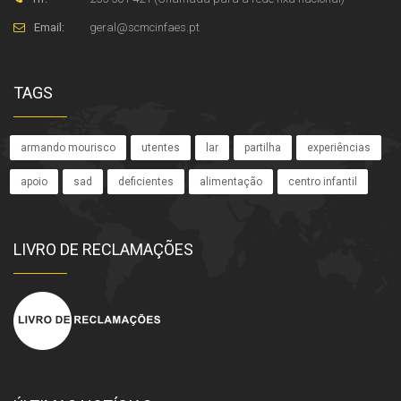
Email:
geral
@
scmcinfaes
.
pt
TAGS
armando mourisco
utentes
lar
partilha
experiências
apoio
sad
deficientes
alimentação
centro infantil
LIVRO DE RECLAMAÇÕES