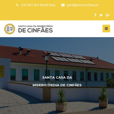
255 561 421 (Rede fixa)
geral
@
scmcinfaes
.
pt
SANTA CASA DA
MISERICÓRDIA DE CINFÃES