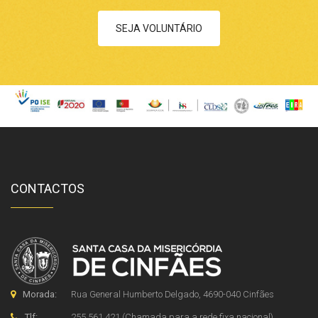
SEJA VOLUNTÁRIO
CONTACTOS
Morada:
Rua General Humberto Delgado, 4690-040 Cinfães
Tlf:
255 561 421 (Chamada para a rede fixa nacional)