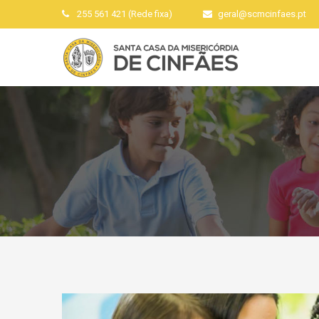
255 561 421 (Rede fixa)
geral
@
scmcinfaes
.
pt