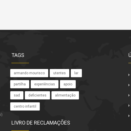
TAGS
armando mourisco
utentes
lar
partilha
experiências
apoio
sad
deficientes
alimentação
centro infantil
l)
LIVRO DE RECLAMAÇÕES