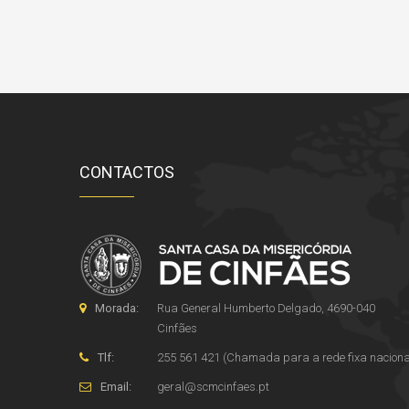
CONTACTOS
Morada:
Rua General Humberto Delgado, 4690-040
Cinfães
Tlf:
255 561 421 (Chamada para a rede fixa naciona
Email:
geral
@
scmcinfaes
.
pt