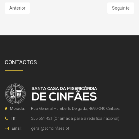
Anterior
Seguinte
CONTACTOS
Morada:
Rua General Humberto Delgado, 4690-040 Cinfães
Tlf:
255 561 421 (Chamada para a rede fixa nacional)
Email:
geral
@
scmcinfaes
.
pt