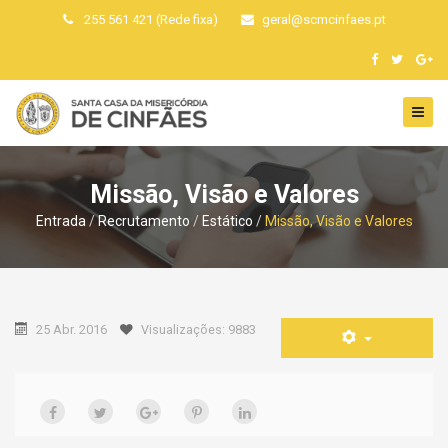
255 561 421 (Rede fixa)
geral
@
scmcinfaes
.
pt
Missão, Visão e Valores
Entrada
Recrutamento
Estático
Missão, Visão e Valores
25 Abr. 2016
Visualizações: 9883