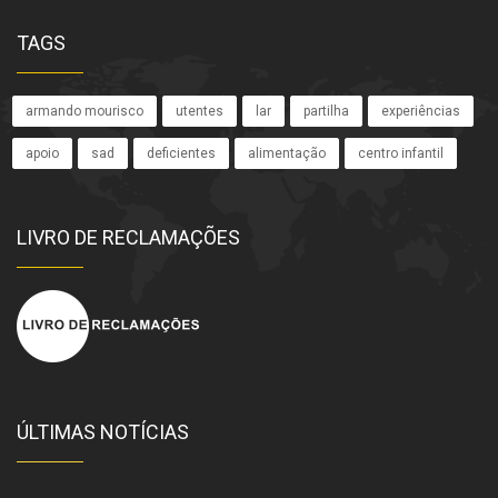
TAGS
armando mourisco
utentes
lar
partilha
experiências
apoio
sad
deficientes
alimentação
centro infantil
LIVRO DE RECLAMAÇÕES
ÚLTIMAS NOTÍCIAS