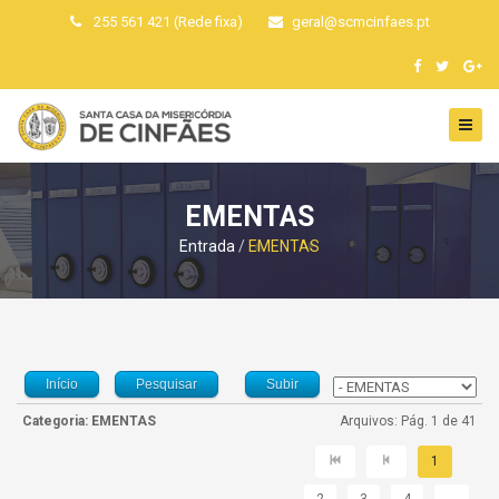
255 561 421 (Rede fixa)
geral
@
scmcinfaes
.
pt
EMENTAS
Entrada
EMENTAS
Início
Pesquisar
Subir
Categoria: EMENTAS
Arquivos: Pág. 1 de 41
1