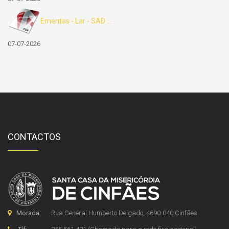
Ementas - Lar - SAD ...
07-07-2026
CONTACTOS
Morada:
Rua General Humberto Delgado, 4690-040 Cinfães