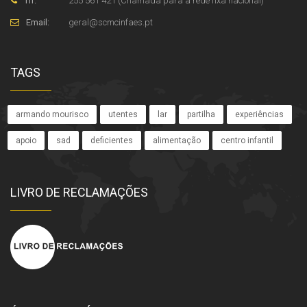
Tlf:
255 561 421 (Chamada para a rede fixa nacional)
Email:
geral
@
scmcinfaes
.
pt
TAGS
armando mourisco
utentes
lar
partilha
experiências
apoio
sad
deficientes
alimentação
centro infantil
LIVRO DE RECLAMAÇÕES