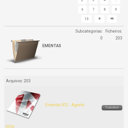
2
3
4
...
6
7
8
9
10
Subcategorias:
Ficheiros:
0
203
EMENTAS
Arquivos: 203
Ementa UCC - Agosto
Transferir
2026