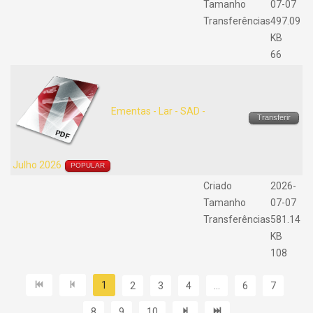
Tamanho
07-07
Transferências
497.09
KB
66
Ementas - Lar - SAD -
Transferir
Julho 2026
POPULAR
Criado
2026-
Tamanho
07-07
Transferências
581.14
KB
108
1
2
3
4
...
6
7
8
9
10