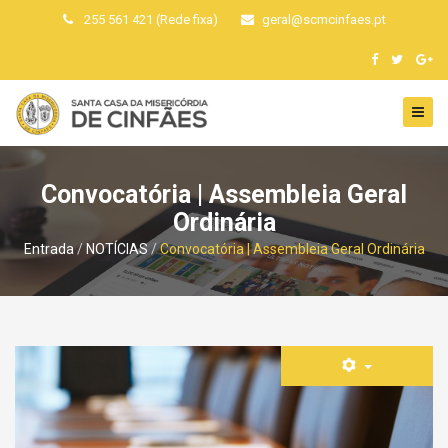
255 561 421 (Rede fixa)
geral
@
scmcinfaes
.
pt
Convocatória | Assembleia Geral
Ordinária
Entrada
NOTÍCIAS
Convocatória | Assembleia Geral Ordinária