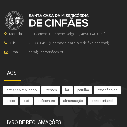
Morada:
Rua General Humberto Delgado, 4690-040 Cinfães
Tlf:
255 561 421 (Chamada para a rede fixa nacional)
Email:
geral
@
scmcinfaes
.
pt
TAGS
armando mourisco
utentes
lar
partilha
experiências
apoio
sad
deficientes
alimentação
centro infantil
LIVRO DE RECLAMAÇÕES