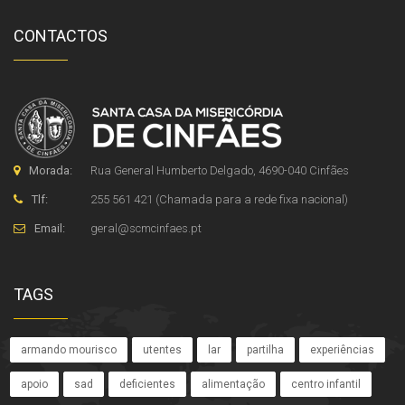
CONTACTOS
Morada:
Rua General Humberto Delgado, 4690-040 Cinfães
Tlf:
255 561 421 (Chamada para a rede fixa nacional)
Email:
geral
@
scmcinfaes
.
pt
TAGS
armando mourisco
utentes
lar
partilha
experiências
apoio
sad
deficientes
alimentação
centro infantil