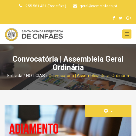
255 561 421 (Rede fixa)
geral
@
scmcinfaes
.
pt
Convocatória | Assembleia Geral
Ordinária
Entrada
NOTÍCIAS
Convocatória | Assembleia Geral Ordinária