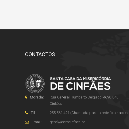
CONTACTOS
Morada:
Rua General Humberto Delgado, 4690-040
Cinfães
Tlf:
255 561 421 (Chamada para a rede fixa naciona
Email:
geral
@
scmcinfaes
.
pt