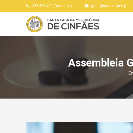
255 561 421 (Rede fixa)
geral
@
scmcinfaes
.
pt
Assembleia G
En