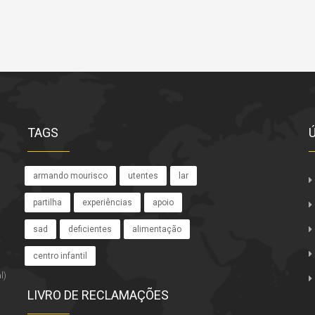
TAGS
armando mourisco
utentes
lar
partilha
experiências
apoio
sad
deficientes
alimentação
centro infantil
l)
LIVRO DE RECLAMAÇÕES