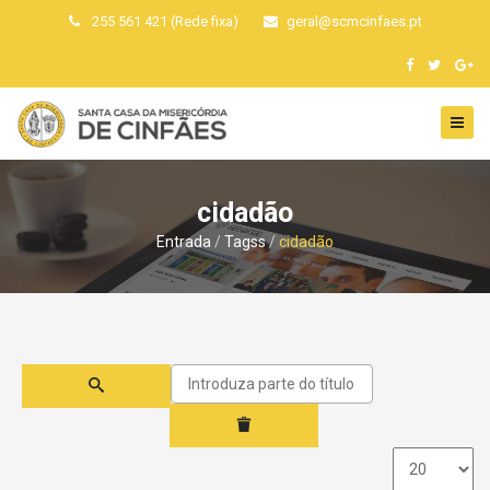
255 561 421 (Rede fixa)
geral
@
scmcinfaes
.
pt
cidadão
Entrada
Tagss
cidadão
Introduza
parte
do
título
Qtd.
a