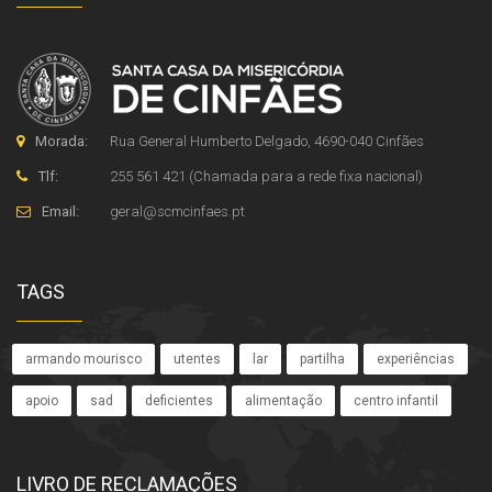
Morada:
Rua General Humberto Delgado, 4690-040 Cinfães
Tlf:
255 561 421 (Chamada para a rede fixa nacional)
Email:
geral
@
scmcinfaes
.
pt
TAGS
armando mourisco
utentes
lar
partilha
experiências
apoio
sad
deficientes
alimentação
centro infantil
LIVRO DE RECLAMAÇÕES