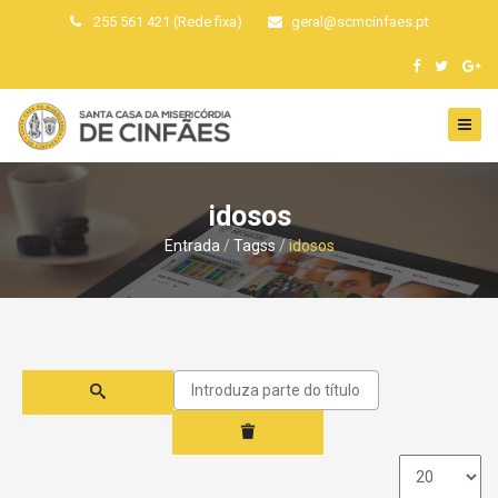
255 561 421 (Rede fixa)
geral
@
scmcinfaes
.
pt
idosos
Entrada
Tagss
idosos
Introduza
parte
do
título
Qtd.
a