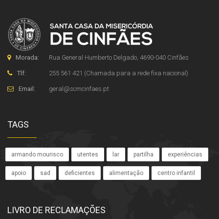
Morada:
Rua General Humberto Delgado, 4690-040 Cinfães
Tlf:
255 561 421 (Chamada para a rede fixa nacional)
Email:
geral
@
scmcinfaes
.
pt
TAGS
armando mourisco
utentes
lar
partilha
experiências
apoio
sad
deficientes
alimentação
centro infantil
LIVRO DE RECLAMAÇÕES