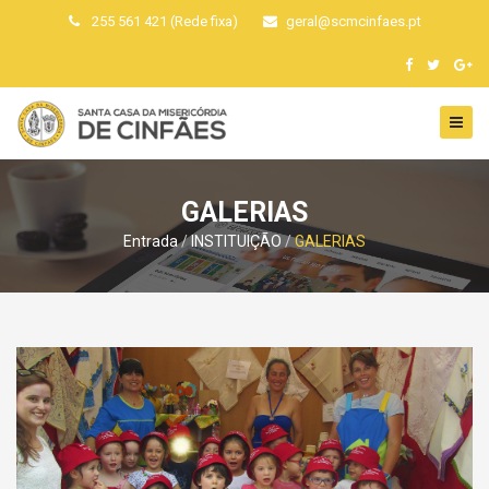
255 561 421 (Rede fixa)
geral
@
scmcinfaes
.
pt
GALERIAS
Entrada
INSTITUIÇÃO
GALERIAS