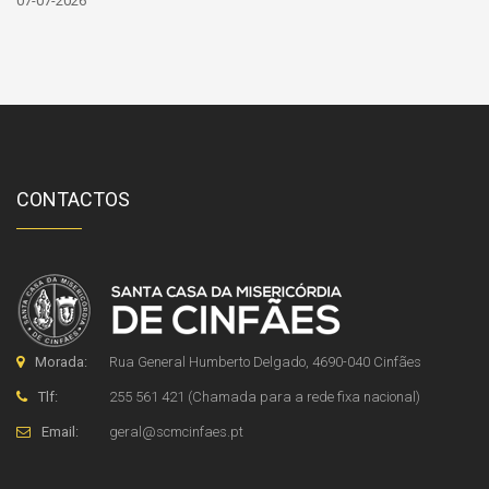
07-07-2026
CONTACTOS
Morada:
Rua General Humberto Delgado, 4690-040 Cinfães
Tlf:
255 561 421 (Chamada para a rede fixa nacional)
Email:
geral
@
scmcinfaes
.
pt