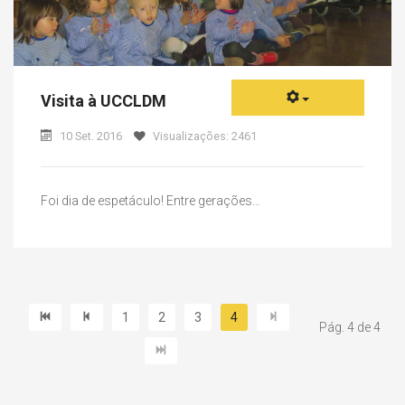
Visita à UCCLDM
10 Set. 2016
Visualizações: 2461
Foi dia de espetáculo! Entre gerações…
1
2
3
4
Pág. 4 de 4