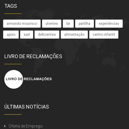
TAGS
armando mourisco
utentes
lar
partilha
experiências
apoio
sad
deficientes
alimentação
centro infantil
LIVRO DE RECLAMAÇÕES
ÚLTIMAS NOTÍCIAS
Oferta de Emprego