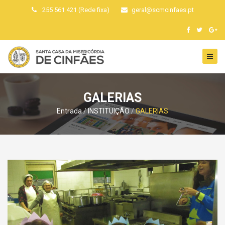
255 561 421 (Rede fixa)
geral
@
scmcinfaes
.
pt
GALERIAS
Entrada
INSTITUIÇÃO
GALERIAS