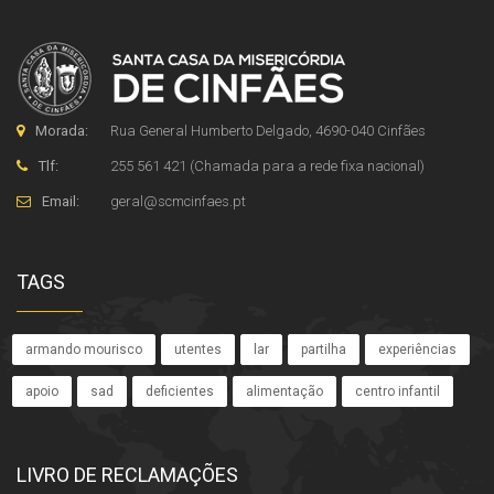
Morada:
Rua General Humberto Delgado, 4690-040 Cinfães
Tlf:
255 561 421 (Chamada para a rede fixa nacional)
Email:
geral
@
scmcinfaes
.
pt
TAGS
armando mourisco
utentes
lar
partilha
experiências
apoio
sad
deficientes
alimentação
centro infantil
LIVRO DE RECLAMAÇÕES