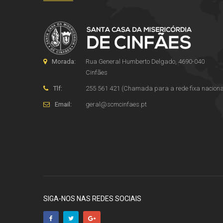
Morada:
Rua General Humberto Delgado, 4690-040
Cinfães
Tlf:
255 561 421 (Chamada para a rede fixa naciona
Email:
geral
@
scmcinfaes
.
pt
SIGA-NOS NAS REDES SOCIAIS