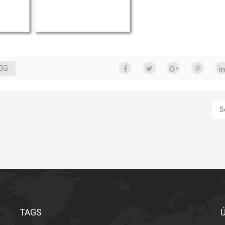
 3G
S
TAGS