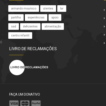
armando mourisco
utentes
lar
partilha
experiências
apoio
sad
deficientes
alimentação
centro infantil
l)
LIVRO DE RECLAMAÇÕES
FAÇA UM DONATIVO