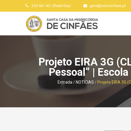
255 561 421 (Rede fixa)
geral
@
scmcinfaes
.
pt
Projeto EIRA 3G (C
Pessoal” | Escol
Entrada
NOTÍCIAS
Projeto EIRA 3G (