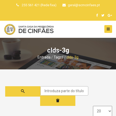
255 561 421 (Rede fixa)
geral
@
scmcinfaes
.
pt
clds-3g
Entrada
Tagss
clds-3g
Introduza
parte
do
título
Qtd.
a