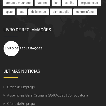
armando mourisco
utentes
lar
partilha
experiências
apoio
sad
deficientes
alimentação
centro infantil
LIVRO DE RECLAMAÇÕES
ÚLTIMAS NOTÍCIAS
Oferta de Emprego
Assembleia Geral Ordinária 28-03-2026 | Convocatória
Oferta de Emprego